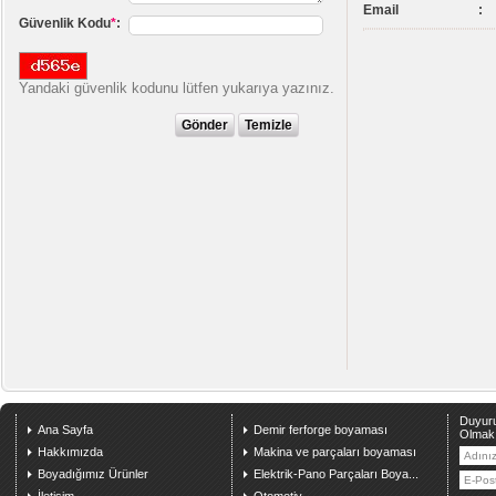
Email
:
Güvenlik Kodu
*
:
Yandaki güvenlik kodunu lütfen yukarıya yazınız.
Duyuru
Ana Sayfa
Demir ferforge boyaması
Olmak 
Hakkımızda
Makina ve parçaları boyaması
Boyadığımız Ürünler
Elektrik-Pano Parçaları Boya...