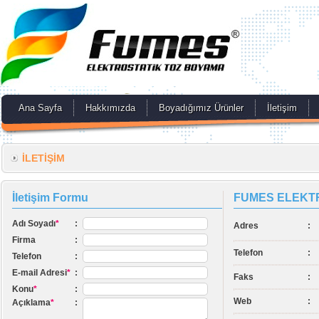
Ana Sayfa
Hakkımızda
Boyadığımız Ürünler
İletişim
İLETİŞİM
İletişim Formu
FUMES ELEKTR
Adı Soyadı
*
:
Adres
:
Firma
:
Telefon
:
Telefon
:
E-mail Adresi
*
:
Faks
:
Konu
*
:
Web
:
Açıklama
*
: