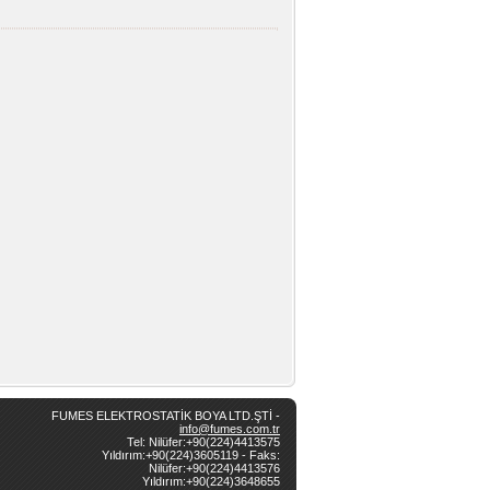
FUMES ELEKTROSTATİK BOYA LTD.ŞTİ -
info@fumes.com.tr
Tel: Nilüfer:+90(224)4413575
Yıldırım:+90(224)3605119 - Faks:
Nilüfer:+90(224)4413576
Yıldırım:+90(224)3648655