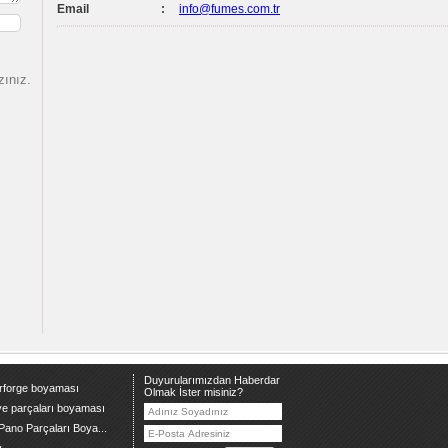
Email
:
info@fumes.com.tr
zınız.
Duyurularımızdan Haberdar
erforge boyaması
Olmak İster misiniz?
e parçaları boyaması
-Pano Parçaları Boya...