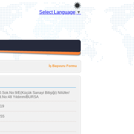
Select Language
▼
İş Başvuru Formu
.Sok.No:9/E(Küçük Sanayi Bitişiği) Nilüfer/
d.No:48 Yıldırım/BURSA
119
655