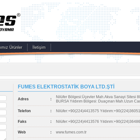
ımız Ürünler
İletişim
FUMES ELEKTROSTATİK BOYA LTD.ŞTİ
Nilüfer Bölgesi:Üçevler Mah.Akva Sanayi Sitesi 80
Adres
:
BURSA Yıldırım Bölgesi: Duaçınarı Mah.Uzun Ca
Telefon
:
Nilüfer:+90(224)4413575 Yıldırım:+90(224)3605
Faks
:
Nilüfer:+90(224)4413576 Yıldırım:+90(224)3648
Web
:
www.fumes.com.tr