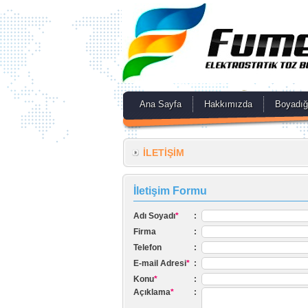
Ana Sayfa
Hakkımızda
Boyadığ
İLETİŞİM
İletişim Formu
Adı Soyadı
*
:
Firma
:
Telefon
:
E-mail Adresi
*
:
Konu
*
:
Açıklama
*
: